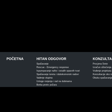
POČETNA
HITAN ODGOVOR
KONZULTAC
Spašavanje
Procjena štete
Rescue - Emergency response
Izračun oštećenja s
Ispumpavanje nafte i ostalih opasnih tvari
Vođenje projekata 
Spašavanje tereta i dubokomorski radovi
Konzultacije oko 
Vađenje olupina
Obuka spašavanja
Usluge ronjenja i rad na dubinama
Borba protiv požara