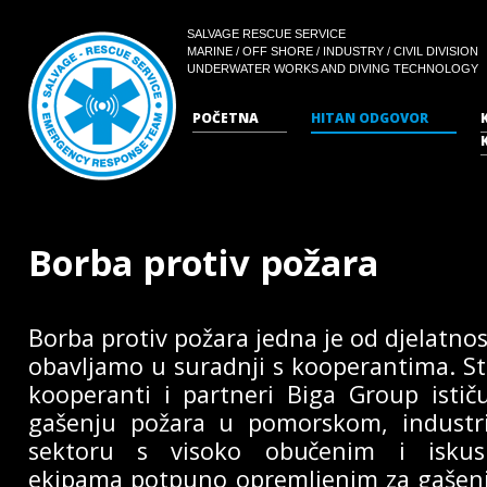
SALVAGE RESCUE SERVICE
MARINE / OFF SHORE / INDUSTRY / CIVIL DIVISION
UNDERWATER WORKS AND DIVING TECHNOLOGY
POČETNA
HITAN ODGOVOR
Borba protiv požara
Borba protiv požara jedna je od djelatno
obavljamo u suradnji s kooperantima. Str
kooperanti i partneri Biga Group istič
gašenju požara u pomorskom, industri
sektoru s visoko obučenim i iskus
ekipama potpuno opremljenim za gašen