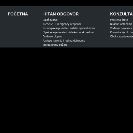
POČETNA
HITAN ODGOVOR
KONZULTAC
Spašavanje
Procjena štete
Rescue - Emergency response
Izračun oštećenja s
Ispumpavanje nafte i ostalih opasnih tvari
Vođenje projekata 
Spašavanje tereta i dubokomorski radovi
Konzultacije oko 
Vađenje olupina
Obuka spašavanja
Usluge ronjenja i rad na dubinama
Borba protiv požara