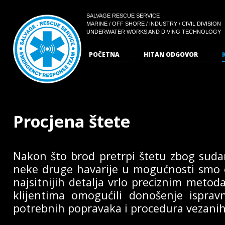
SALVAGE RESCUE SERVICE
MARINE / OFF SHORE / INDUSTRY / CIVIL DIVISION
UNDERWATER WORKS AND DIVING TECHNOLOGY
POČETNA
HITAN ODGOVOR
Procjena štete
Nakon što brod pretrpi štetu zbog sudar
neke druge havarije u mogućnosti smo o
najsitnijih detalja vrlo preciznim meto
klijentima omogućili donošenje isprav
potrebnih popravaka i procedura vezanih 