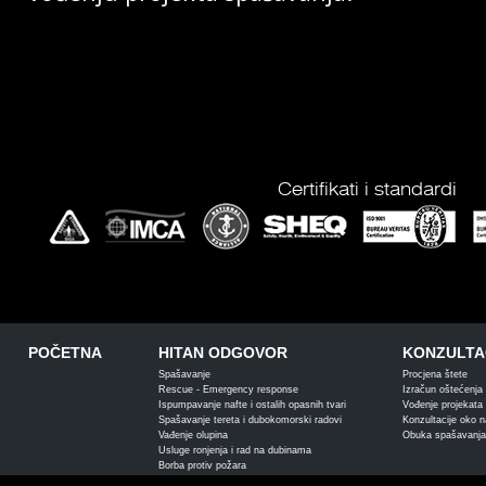
Certifikati i standardi
POČETNA
HITAN ODGOVOR
KONZULTAC
Spašavanje
Procjena štete
Rescue - Emergency response
Izračun oštećenja s
Ispumpavanje nafte i ostalih opasnih tvari
Vođenje projekata 
Spašavanje tereta i dubokomorski radovi
Konzultacije oko 
Vađenje olupina
Obuka spašavanja
Usluge ronjenja i rad na dubinama
Borba protiv požara