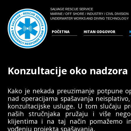
SALVAGE RESCUE SERVICE
MARINE / OFF SHORE / INDUSTRY / CIVIL DIVISION
UNDERWATER WORKS AND DIVING TECHNOLOGY
POČETNA
HITAN ODGOVOR
Konzultacije oko nadzora 
Kako je nekada preuzimanje potpune op
nad operacijama spašavanja neisplativo
konzultacijske usluge. U tom slučaju pro
naših stručnjaka pružaju i više neg
klijentima i na taj način pomažemo 
vođenju projekta spašavanja.